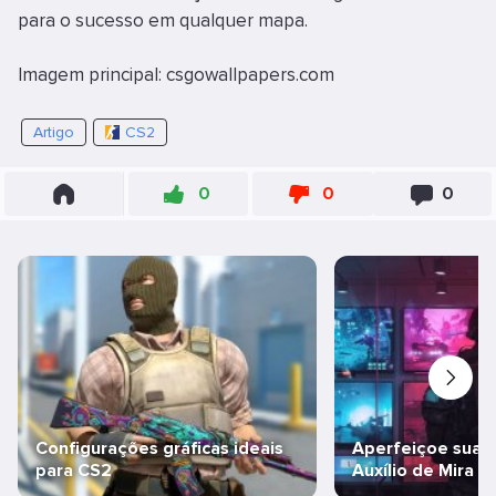
para o sucesso em qualquer mapa.
Imagem principal: csgowallpapers.com
Artigo
CS2
0
0
0
Configurações gráficas ideais
Aperfeiçoe sua P
para CS2
Auxílio de Mira n