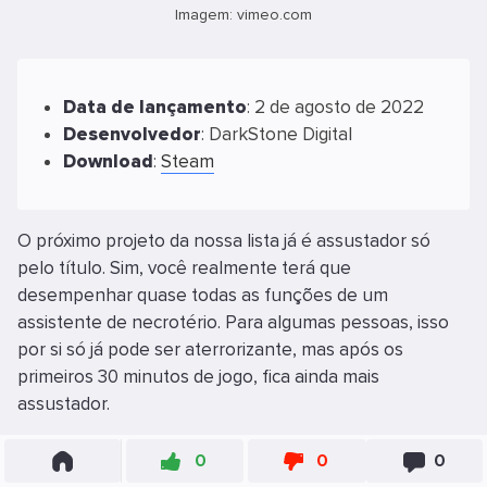
Imagem: vimeo.com
Data
de
lançamento
: 2 de agosto de 2022
Desenvolvedor
: DarkStone Digital
Download
:
Steam
O próximo projeto da nossa lista já é assustador só
pelo título. Sim, você realmente terá que
desempenhar quase todas as funções de um
assistente de necrotério. Para algumas pessoas, isso
por si só já pode ser aterrorizante, mas após os
primeiros 30 minutos de jogo, fica ainda mais
assustador.
No novo emprego, Rachel (a personagem principal)
0
0
0
experimenta várias alucinações, nas quais o necrotério