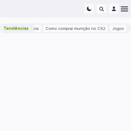
Tendências
ão Sua Experiência
Como comprar munição no CS2
Jogos
In