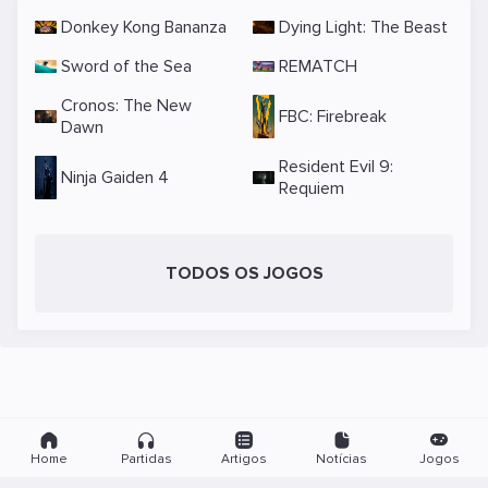
Donkey Kong Bananza
Dying Light: The Beast
Sword of the Sea
REMATCH
Cronos: The New
FBC: Firebreak
Dawn
Resident Evil 9:
Ninja Gaiden 4
Requiem
TODOS OS JOGOS
Home
Partidas
Artigos
Notícias
Jogos