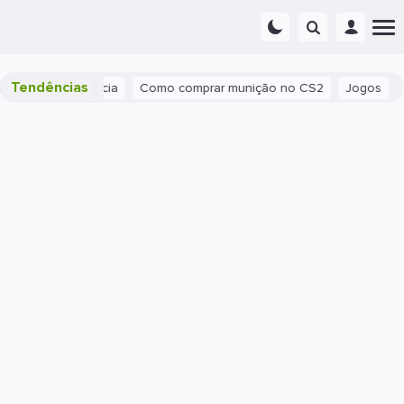
Tendências
ão Sua Experiência
Como comprar munição no CS2
Jogos
I