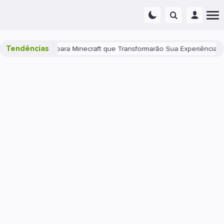
Tendências
elhores Mods para Minecraft que Transformarão Sua Experiência
C