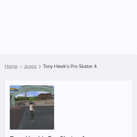
Home
Jogos
Tony Hawk's Pro Skater 4