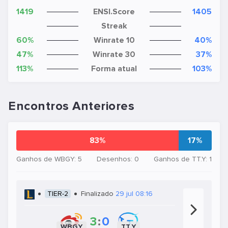
1419
ENSI.Score
1405
Streak
60%
Winrate 10
40%
47%
Winrate 30
37%
113%
Forma atual
103%
Encontros Anteriores
83%
17%
Ganhos de WBGY: 5
Desenhos: 0
Ganhos de TT.Y: 1
TIER-2
Finalizado
29 jul 08:16
3
:
0
WBGY
TT.Y