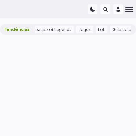
Tendências
s suportes em League of Legends
Jogos
LoL
Guia detalhado