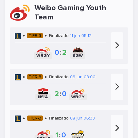
Weibo Gaming Youth
Team
TIER-3
Finalizado
11 jun 05:12
0
:
2
WBGY
SGW
TIER-3
Finalizado
09 jun 08:00
2
:
0
NS.A
WBGY
TIER-3
Finalizado
08 jun 06:39
1
:
0