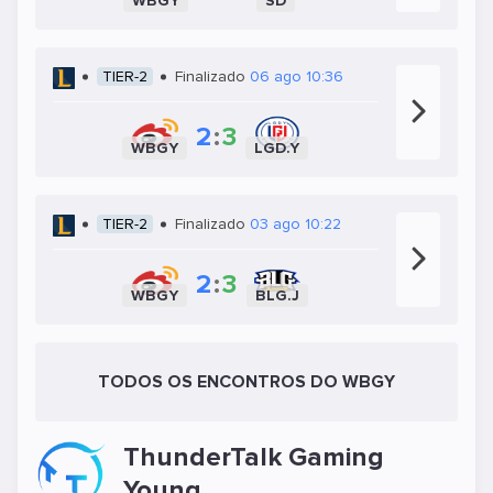
WBGY
SD
TIER-2
Finalizado
06 ago 10:36
2
:
3
WBGY
LGD.Y
TIER-2
Finalizado
03 ago 10:22
2
:
3
WBGY
BLG.J
TODOS OS ENCONTROS DO WBGY
ThunderTalk Gaming
Young