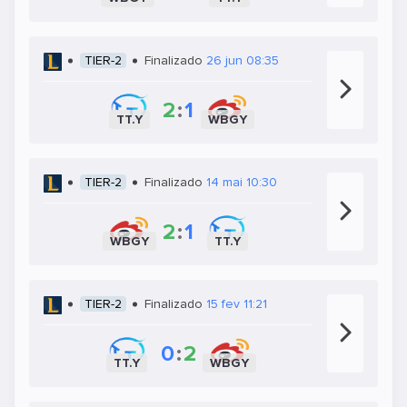
TIER-2
Finalizado
26 jun 08:35
2
:
1
TT.Y
WBGY
TIER-2
Finalizado
14 mai 10:30
2
:
1
WBGY
TT.Y
TIER-2
Finalizado
15 fev 11:21
0
:
2
TT.Y
WBGY