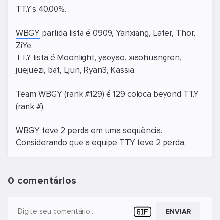
TT.Y's 40.00%.
WBGY
partida lista é 0909, Yanxiang, Later, Thor,
ZiYe.
TT.Y
lista é Moonlight, yaoyao, xiaohuangren,
juejuezi, bat, Ljun, Ryan3, Kassia.
Team WBGY (rank #129) é 129 coloca beyond TT.Y
(rank #).
WBGY teve 2 perda em uma sequência.
Considerando que a equipe TT.Y teve 2 perda.
0 comentários
ENVIAR