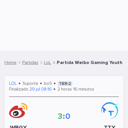
Home
Partidas
LoL
Partida Weibo Gaming Youth Te
LDL
Suporte
bo5
TIER-2
Finalizado
29 jul 08:16
2 horas 16 minutos
3
:
0
WBGY
TT.Y