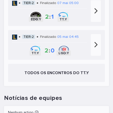
TIER-2
Finalizado
07 mai 05:00
2
:
1
EDG.Y
TT.Y
TIER-2
Finalizado
05 mai 04:45
2
:
0
TT.Y
LGD.Y
TODOS OS ENCONTROS DO TT.Y
Notícias de equipes
Nenhum artigo 😥