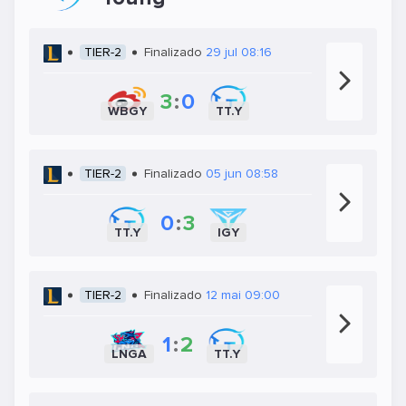
TIER-2
Finalizado
29 jul 08:16
3
:
0
WBGY
TT.Y
TIER-2
Finalizado
05 jun 08:58
0
:
3
TT.Y
IGY
TIER-2
Finalizado
12 mai 09:00
1
:
2
LNGA
TT.Y