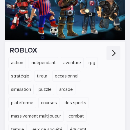
ROBLOX
action
indépendant
aventure
rpg
stratégie
tireur
occasionnel
simulation
puzzle
arcade
plateforme
courses
des sports
massivement multijoueur
combat
famille
jeux de société
éducatif