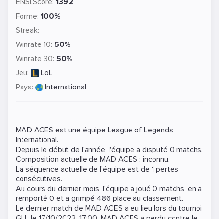
ENSI.Score:
1392
Forme:
100%
Streak:
Winrate 10:
50%
Winrate 30:
50%
Jeu:
LoL
Pays:
International
MAD ACES est une équipe
League of Legends
International.
Depuis le début de l'année, l'équipe a disputé 0 matchs.
Composition actuelle de MAD ACES : inconnu.
La séquence actuelle de l'équipe est de 1 pertes
consécutives.
Au cours du dernier mois, l'équipe a joué 0 matchs, en a
remporté 0 et a grimpé 486 place au classement.
Le dernier match de MAD ACES a eu lieu lors du tournoi
GLL
le
17/10/2022, 17:00
. MAD ACES a perdu contre le