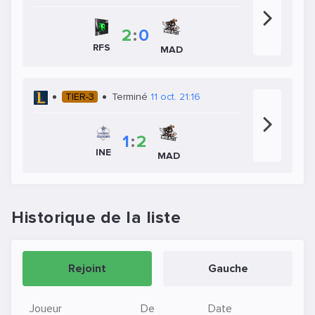
2
:
0
RFS
MAD
TIER-3
Terminé
11 oct. 21:16
1
:
2
INE
MAD
Historique de la liste
Rejoint
Gauche
Joueur
De
Date