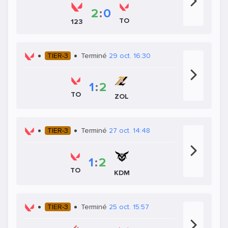
2
:
0
TO
123
TIER-3
Terminé
29 oct. 16:30
1
:
2
TO
ZOL
TIER-3
Terminé
27 oct. 14:48
1
:
2
TO
KDM
TIER-3
Terminé
25 oct. 15:57