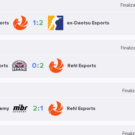
Finali
1
:
2
orts
ex-Daotsu Esports
Finali
0
:
2
orts
Rehl Esports
Final
2
:
1
demy
Rehl Esports
Final