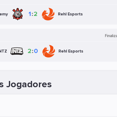
1
:
2
demy
Rehl Esports
Finali
2
:
0
NTZ
Rehl Esports
s Jogadores