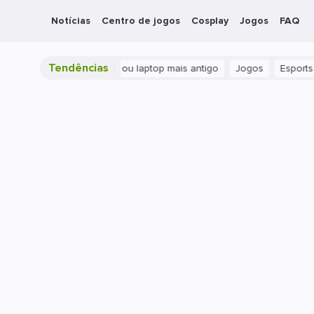
Notícias
Centro de jogos
Cosplay
Jogos
FAQ
Tendências
PS no CS2 em um PC ou laptop mais antigo
Jogos
Esports
M