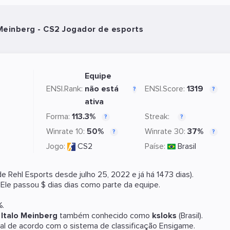
 Meinberg - CS2 Jogador de esports
Equipe
ENSI.Rank:
não está
ENSI.Score:
1319
?
?
ativa
Forma:
113.3%
Streak:
?
?
Winrate 10:
50%
Winrate 30:
37%
?
?
Jogo:
CS2
Paíse:
Brasil
 de
Rehl Esports
desde julho 25, 2022 e já há 1473 dias).
. Ele passou $ dias dias como parte da equipe.
%
.
r
Italo Meinberg
também conhecido como
ksloks
(Brasil).
ual
de acordo com o sistema de classificação Ensigame.