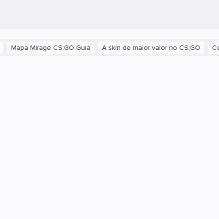
apa Mirage CS:GO Guia
A skin de maior valor no CS:GO
Como m