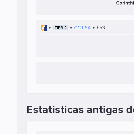
Corinth
CCT SA
bo3
TIER-2
Estatisticas antigas d