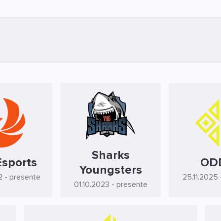
Sharks
Esports
OD
Youngsters
2
- presente
25.11.2025
01.10.2023
- presente