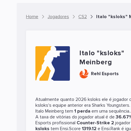
Home
Jogadores
CS2
Italo "ksloks"
Italo "ksloks"
Meinberg
Rehl Esports
Atualmente quanto 2026 ksloks ele é jogador
ksloks's equipe anterior era
Sharks Youngsters
Italo Meinberg tem
1 perda
em uma sequência..
A taxa de vitórias do jogador atual é de
36.67
Esports profissional
Counter-Strike 2
jogado
ksloks
tem Ensi.Score
1319.12
e Ensi.Rank é ig