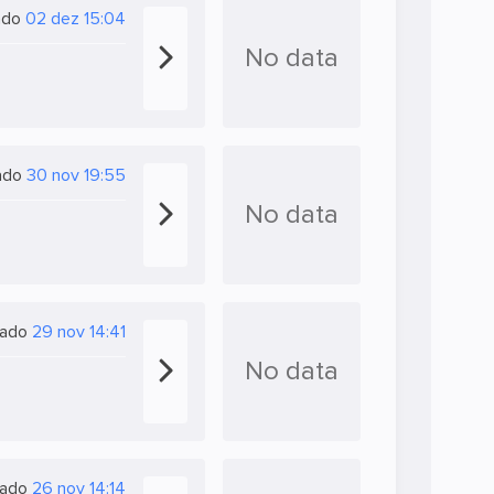
zado
02 dez 15:04
No data
zado
30 nov 19:55
No data
izado
29 nov 14:41
No data
izado
26 nov 14:14