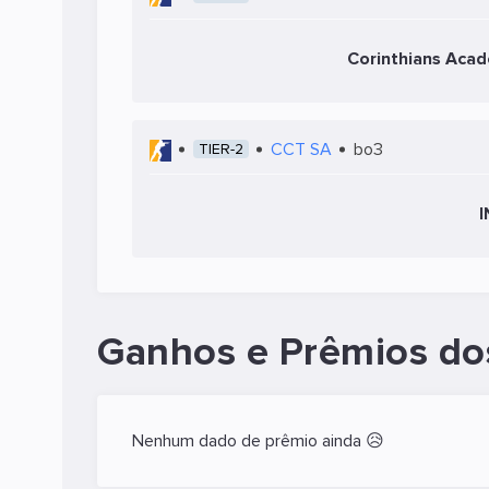
Corinthians Aca
CCT SA
bo3
TIER-2
I
Ganhos e Prêmios do
Nenhum dado de prêmio ainda 😥